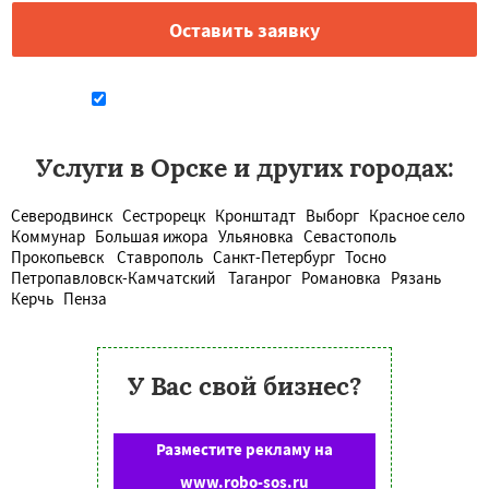
Даю согласие на обработку персональных данных
Услуги в Орске и других городах:
Северодвинск
Сестрорецк
Кронштадт
Выборг
Красное село
Коммунар
Большая ижора
Ульяновка
Севастополь
Прокопьевск
Ставрополь
Санкт-Петербург
Тосно
Петропавловск-Камчатский
Таганрог
Романовка
Рязань
Керчь
Пенза
У Вас свой бизнес?
Разместите рекламу на
www.robo-sos.ru