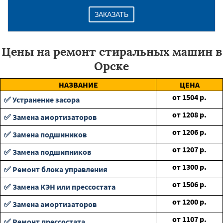
ЗАКАЗАТЬ
Цены на ремонт стиральных машин в
Орске
НАЗВАНИЕ
ЦЕНА
от
1504
р.
✅ Устранение засора
от
1208
р.
✅ Замена амортизаторов
от
1206
р.
✅ Замена подшиников
от
1207
р.
✅ Замена подшипников
от
1300
р.
✅ Ремонт блока управления
от
1506
р.
✅ Замена КЭН или прессостата
от
1200
р.
✅ Замена амортизаторов
от
1107
р.
✅ Ремонт прессостата