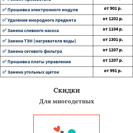
от
901
р.
✅ Прошивка электронного модуля
от
1202
р.
✅ Удаление инородного предмета
от
1104
р.
✅ Замена сливного насоса
от
1301
р.
✅ Замена ТЭН (нагревателя воды)
от
1207
р.
✅ Замена сетевого фильтра
от
1207
р.
✅ Прошивка платы управления
от
991
р.
✅ Замена угольных щеток
Скидки
Для многодетных