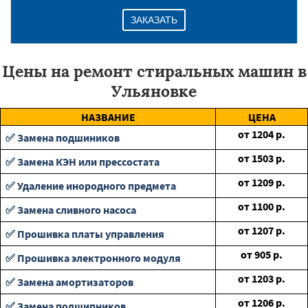
ЗАКАЗАТЬ
Цены на ремонт стиральных машин в
Ульяновке
НАЗВАНИЕ
ЦЕНА
от
1204
р.
✅ Замена подшиников
от
1503
р.
✅ Замена КЭН или прессостата
от
1209
р.
✅ Удаление инородного предмета
от
1100
р.
✅ Замена сливного насоса
от
1207
р.
✅ Прошивка платы управления
от
905
р.
✅ Прошивка электронного модуля
от
1203
р.
✅ Замена амортизаторов
от
1206
р.
✅ Замена подшипников