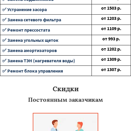
от
1503
р.
✅ Устранение засора
от
1203
р.
✅ Замена сетевого фильтра
от
1109
р.
✅ Ремонт прессостата
от
993
р.
✅ Замена угольных щеток
от
1202
р.
✅ Замена амортизаторов
от
1309
р.
✅ Замена ТЭН (нагревателя воды)
от
1307
р.
✅ Ремонт блока управления
Скидки
Постоянным заказчикам