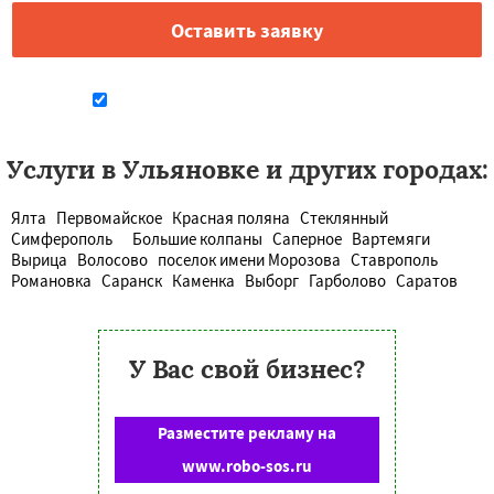
Даю согласие на обработку персональных данных
Услуги в Ульяновке и других городах:
Ялта
Первомайское
Красная поляна
Стеклянный
Симферополь
Большие колпаны
Саперное
Вартемяги
Вырица
Волосово
поселок имени Морозова
Ставрополь
Романовка
Саранск
Каменка
Выборг
Гарболово
Саратов
У Вас свой бизнес?
Разместите рекламу на
www.robo-sos.ru