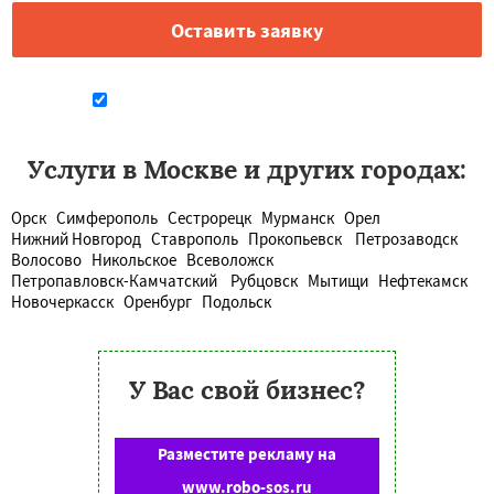
Даю согласие на обработку персональных данных
Услуги в Москве и других городах:
Орск
Симферополь
Сестрорецк
Мурманск
Орел
Нижний Новгород
Ставрополь
Прокопьевск
Петрозаводск
Волосово
Никольское
Всеволожск
Петропавловск-Камчатский
Рубцовск
Мытищи
Нефтекамск
Новочеркасск
Оренбург
Подольск
У Вас свой бизнес?
Разместите рекламу на
www.robo-sos.ru