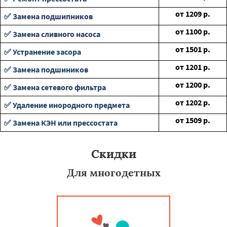
от
1209
р.
✅ Замена подшипников
от
1100
р.
✅ Замена сливного насоса
от
1501
р.
✅ Устранение засора
от
1201
р.
✅ Замена подшиников
от
1200
р.
✅ Замена сетевого фильтра
от
1202
р.
✅ Удаление инородного предмета
от
1509
р.
✅ Замена КЭН или прессостата
Скидки
Для многодетных