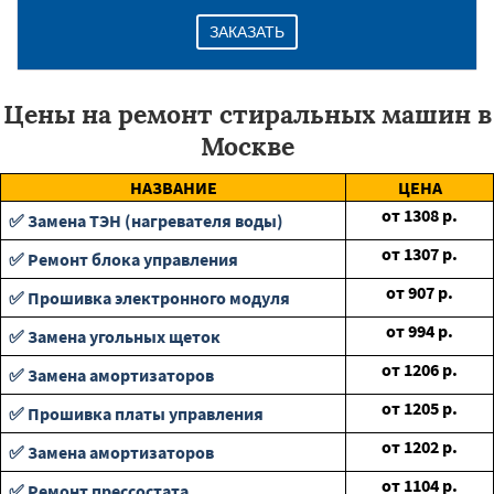
ЗАКАЗАТЬ
Цены на ремонт стиральных машин в
Москве
НАЗВАНИЕ
ЦЕНА
от
1308
р.
✅ Замена ТЭН (нагревателя воды)
от
1307
р.
✅ Ремонт блока управления
от
907
р.
✅ Прошивка электронного модуля
от
994
р.
✅ Замена угольных щеток
от
1206
р.
✅ Замена амортизаторов
от
1205
р.
✅ Прошивка платы управления
от
1202
р.
✅ Замена амортизаторов
от
1104
р.
✅ Ремонт прессостата