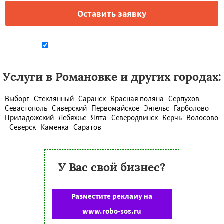
Даю согласие на обработку персональных данных
Услуги в Романовке и других городах:
Выборг
Стеклянный
Саранск
Красная поляна
Серпухов
Севастополь
Сиверский
Первомайское
Энгельс
Гарболово
Приладожский
Лебяжье
Ялта
Северодвинск
Керчь
Волосово
Северск
Каменка
Саратов
У Вас свой бизнес?
Разместите рекламу на
www.robo-sos.ru