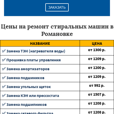
ЗАКАЗАТЬ
Цены на ремонт стиральных машин в
Романовке
НАЗВАНИЕ
ЦЕНА
от
1300
р.
✅ Замена ТЭН (нагревателя воды)
от
1209
р.
✅ Прошивка платы управления
от
1200
р.
✅ Замена амортизаторов
от
1209
р.
✅ Замена подшиников
от
992
р.
✅ Замена угольных щеток
от
1507
р.
✅ Замена КЭН или прессостата
от
1208
р.
✅ Замена подшипников
от
1208
р.
✅ Замена сетевого фильтра