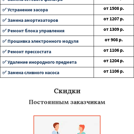
от
1508
р.
✅ Устранение засора
от
1207
р.
✅ Замена амортизаторов
от
1309
р.
✅ Ремонт блока управления
от
908
р.
✅ Прошивка электронного модуля
от
1106
р.
✅ Ремонт прессостата
от
1204
р.
✅ Удаление инородного предмета
от
1106
р.
✅ Замена сливного насоса
Скидки
Постоянным заказчикам