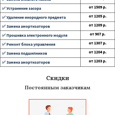
от
1509
р.
✅ Устранение засора
от
1205
р.
✅ Удаление инородного предмета
от
1209
р.
✅ Замена амортизаторов
от
907
р.
✅ Прошивка электронного модуля
от
1307
р.
✅ Ремонт блока управления
от
1204
р.
✅ Замена подшипников
от
1203
р.
✅ Замена амортизаторов
Скидки
Постоянным заказчикам