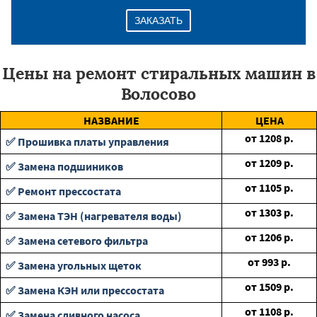
ЗАКАЗАТЬ
Цены на ремонт стиральных машин в
Волосово
НАЗВАНИЕ
ЦЕНА
от
1208
р.
✅ Прошивка платы управления
от
1209
р.
✅ Замена подшиников
от
1105
р.
✅ Ремонт прессостата
от
1303
р.
✅ Замена ТЭН (нагревателя воды)
от
1206
р.
✅ Замена сетевого фильтра
от
993
р.
✅ Замена угольных щеток
от
1509
р.
✅ Замена КЭН или прессостата
от
1108
р.
✅ Замена сливного насоса