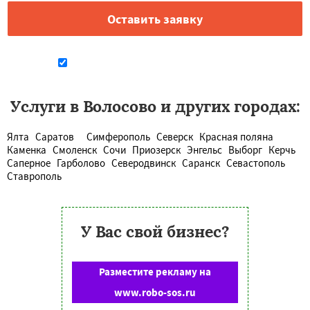
Даю согласие на обработку персональных данных
Услуги в Волосово и других городах:
Ялта
Саратов
Симферополь
Северск
Красная поляна
Каменка
Смоленск
Сочи
Приозерск
Энгельс
Выборг
Керчь
Саперное
Гарболово
Северодвинск
Саранск
Севастополь
Ставрополь
У Вас свой бизнес?
Разместите рекламу на
www.robo-sos.ru