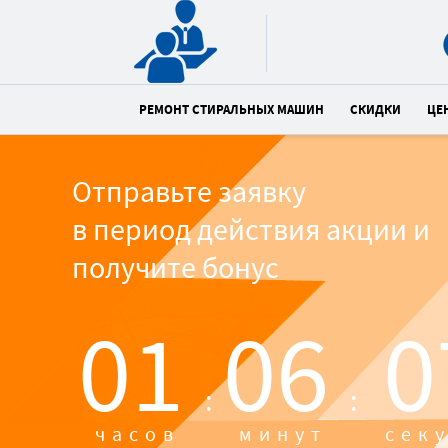
РЕМОНТ СТИРАЛЬНЫХ МАШИН
СКИДКИ
ЦЕ
Отправьте заявку
в период действия акции и
получите бонус
01
06
0
:
:
часов
минут
сек