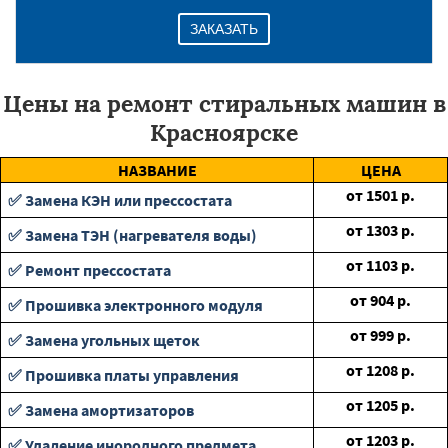
ЗАКАЗАТЬ
Цены на ремонт стиральных машин в
Красноярске
НАЗВАНИЕ
ЦЕНА
от
1501
р.
✅ Замена КЭН или прессостата
от
1303
р.
✅ Замена ТЭН (нагревателя воды)
от
1103
р.
✅ Ремонт прессостата
от
904
р.
✅ Прошивка электронного модуля
от
999
р.
✅ Замена угольных щеток
от
1208
р.
✅ Прошивка платы управления
от
1205
р.
✅ Замена амортизаторов
от
1203
р.
✅ Удаление инородного предмета