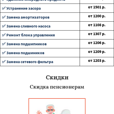
от
1501
р.
✅ Устранение засора
от
1200
р.
✅ Замена амортизаторов
от
1108
р.
✅ Замена сливного насоса
от
1307
р.
✅ Ремонт блока управления
от
1206
р.
✅ Замена подшипников
от
1209
р.
✅ Замена подшиников
от
1203
р.
✅ Замена сетевого фильтра
Скидки
Скидка пенсионерам