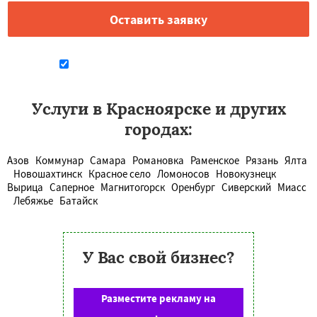
Даю согласие на обработку персональных данных
Услуги в Красноярске и других
городах:
Азов
Коммунар
Самара
Романовка
Раменское
Рязань
Ялта
Новошахтинск
Красное село
Ломоносов
Новокузнецк
Вырица
Саперное
Магнитогорск
Оренбург
Сиверский
Миасс
Лебяжье
Батайск
У Вас свой бизнес?
Разместите рекламу на