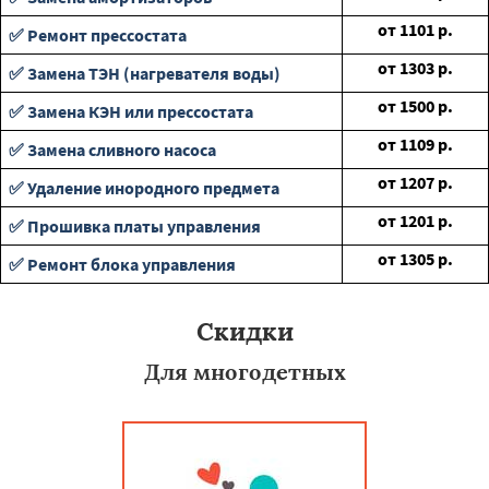
от
1101
р.
✅ Ремонт прессостата
от
1303
р.
✅ Замена ТЭН (нагревателя воды)
от
1500
р.
✅ Замена КЭН или прессостата
от
1109
р.
✅ Замена сливного насоса
от
1207
р.
✅ Удаление инородного предмета
от
1201
р.
✅ Прошивка платы управления
от
1305
р.
✅ Ремонт блока управления
Скидки
Для многодетных