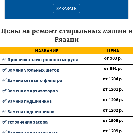
ЗАКАЗАТЬ
Цены на ремонт стиральных машин в
Рязани
НАЗВАНИЕ
ЦЕНА
от
903
р.
✅ Прошивка электронного модуля
от
991
р.
✅ Замена угольных щеток
от
1204
р.
✅ Замена сетевого фильтра
от
1201
р.
✅ Замена амортизаторов
от
1206
р.
✅ Замена подшиников
от
1202
р.
✅ Замена подшипников
от
1506
р.
✅ Устранение засора
от
1209
р.
✅ Замена амортизаторов