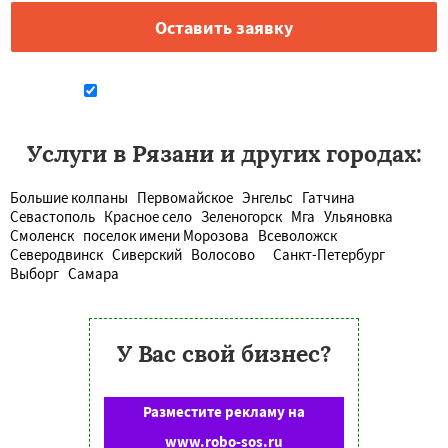
Даю согласие на обработку персональных данных
Услуги в Рязани и других городах:
Большие колпаны
Первомайское
Энгельс
Гатчина
Севастополь
Красное село
Зеленогорск
Мга
Ульяновка
Смоленск
поселок имени Морозова
Всеволожск
Северодвинск
Сиверский
Волосово
Санкт-Петербург
Выборг
Самара
У Вас свой бизнес?
Разместите рекламу на
www.robo-sos.ru