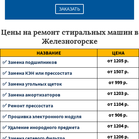
ЗАКАЗАТЬ
Цены на ремонт стиральных машин в
Железногорске
НАЗВАНИЕ
ЦЕНА
от
1205
р.
✅ Замена подшипников
от
1507
р.
✅ Замена КЭН или прессостата
от
999
р.
✅ Замена угольных щеток
от
1203
р.
✅ Замена амортизаторов
от
1104
р.
✅ Ремонт прессостата
от
906
р.
✅ Прошивка электронного модуля
от
1204
р.
✅ Удаление инородного предмета
от
1206
р.
✅ Замена сетевого фильтра