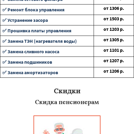
от
1306
р.
✅ Ремонт блока управления
от
1503
р.
✅ Устранение засора
от
1203
р.
✅ Прошивка платы управления
от
1305
р.
✅ Замена ТЭН (нагревателя воды)
от
1101
р.
✅ Замена сливного насоса
от
1207
р.
✅ Замена подшиников
от
1206
р.
✅ Замена амортизаторов
Скидки
Скидка пенсионерам