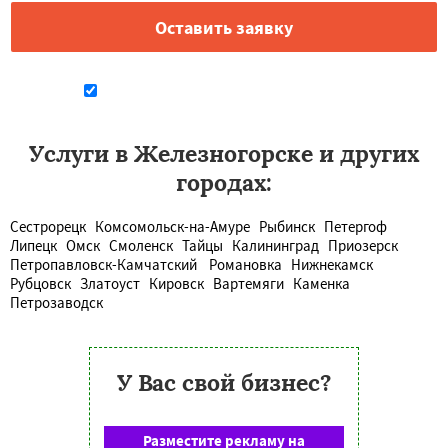
Даю согласие на обработку персональных данных
Услуги в Железногорске и других
городах:
Сестрорецк
Комсомольск-на-Амуре
Рыбинск
Петергоф
Липецк
Омск
Смоленск
Тайцы
Калининград
Приозерск
Петропавловск-Камчатский
Романовка
Нижнекамск
Рубцовск
Златоуст
Кировск
Вартемяги
Каменка
Петрозаводск
У Вас свой бизнес?
Разместите рекламу на