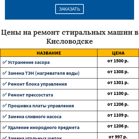
ЗАКАЗАТЬ
Цены на ремонт стиральных машин в
Кисловодске
НАЗВАНИЕ
ЦЕНА
от
1500
р.
✅ Устранение засора
от
1308
р.
✅ Замена ТЭН (нагревателя воды)
от
1301
р.
✅ Ремонт блока управления
от
1100
р.
✅ Ремонт прессостата
от
1206
р.
✅ Прошивка платы управления
от
1109
р.
✅ Замена сливного насоса
от
1206
р.
✅ Удаление инородного предмета
от
997
р.
✅ Замена угольных щеток