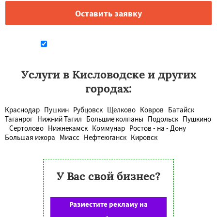
Даю согласие на обработку персональных данных
Услуги в Кисловодске и других
городах:
Краснодар
Пушкин
Рубцовск
Щелково
Ковров
Батайск
Таганрог
Нижний Тагил
Большие колпаны
Подольск
Пушкино
Сертолово
Нижнекамск
Коммунар
Ростов - на - Дону
Большая ижора
Миасс
Нефтеюганск
Кировск
У Вас свой бизнес?
Разместите рекламу на