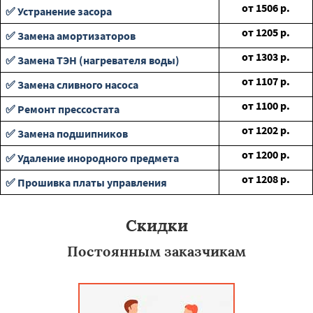
от
1506
р.
✅ Устранение засора
от
1205
р.
✅ Замена амортизаторов
от
1303
р.
✅ Замена ТЭН (нагревателя воды)
от
1107
р.
✅ Замена сливного насоса
от
1100
р.
✅ Ремонт прессостата
от
1202
р.
✅ Замена подшипников
от
1200
р.
✅ Удаление инородного предмета
от
1208
р.
✅ Прошивка платы управления
Скидки
Постоянным заказчикам