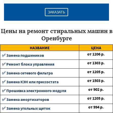
ЗАКАЗАТЬ
Цены на ремонт стиральных машин в
Оренбурге
НАЗВАНИЕ
ЦЕНА
от
1206
р.
✅ Замена подшиников
от
1303
р.
✅ Ремонт блока управления
от
1205
р.
✅ Замена сетевого фильтра
от
1503
р.
✅ Замена КЭН или прессостата
от
902
р.
✅ Прошивка электронного модуля
от
1205
р.
✅ Замена амортизаторов
от
994
р.
✅ Замена угольных щеток