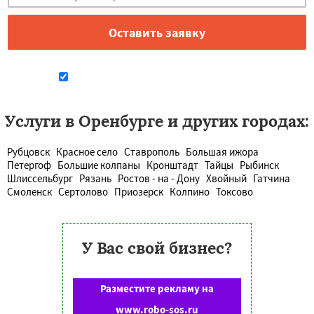
Даю согласие на обработку персональных данных
Услуги в Оренбурге и других городах:
Рубцовск
Красное село
Ставрополь
Большая ижора
Петергоф
Большие колпаны
Кронштадт
Тайцы
Рыбинск
Шлиссельбург
Рязань
Ростов - на - Дону
Хвойный
Гатчина
Смоленск
Сертолово
Приозерск
Колпино
Токсово
У Вас свой бизнес?
Разместите рекламу на
www.robo-sos.ru