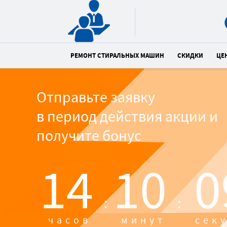
РЕМОНТ СТИРАЛЬНЫХ МАШИН
СКИДКИ
ЦЕ
Отправьте заявку
в период действия акции и
получите бонус
14
10
0
:
:
часов
минут
сек