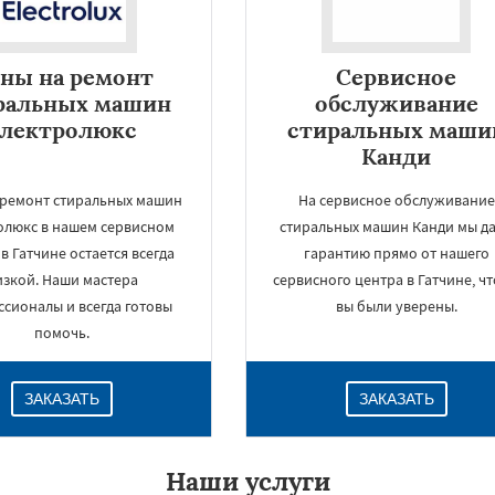
ны на ремонт
Сервисное
ральных машин
обслуживание
электролюкс
стиральных маши
Канди
 ремонт стиральных машин
На сервисное обслуживание
олюкс в нашем сервисном
стиральных машин Канди мы д
в Гатчине остается всегда
гарантию прямо от нашего
изкой. Наши мастера
сервисного центра в Гатчине, ч
×
сионалы и всегда готовы
вы были уверены.
помочь.
ЗАКАЗАТЬ
ЗАКАЗАТЬ
Наши услуги
Даю согласие на обработку персональных данных