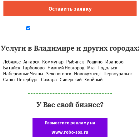
Даю согласие на обработку персональных данных
Услуги в Владимире и других городах:
Лебяжье
Ангарск
Коммунар
Рыбинск
Рощино
Иваново
Батайск
Гарболово
Нижний Новгород
Мга
Подольск
Набережные Челны
Зеленогорск
Новокузнецк
Первоуральск
Санкт-Петербург
Самара
Сиверский
Хвойный
У Вас свой бизнес?
Разместите рекламу на
www.robo-sos.ru