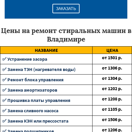
ЗАКАЗАТЬ
Цены на ремонт стиральных машин в
Владимире
НАЗВАНИЕ
ЦЕНА
от
1501
р.
✅ Устранение засора
от
1306
р.
✅ Замена ТЭН (нагревателя воды)
от
1304
р.
✅ Ремонт блока управления
от
1202
р.
✅ Замена амортизаторов
от
1208
р.
✅ Прошивка платы управления
от
1105
р.
✅ Замена сливного насоса
от
1506
р.
✅ Замена КЭН или прессостата
от
1206
р.
✅ Замена подшипников