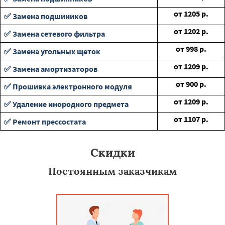
от
1205
р.
✅ Замена подшиников
от
1202
р.
✅ Замена сетевого фильтра
от
998
р.
✅ Замена угольных щеток
от
1209
р.
✅ Замена амортизаторов
от
900
р.
✅ Прошивка электронного модуля
от
1209
р.
✅ Удаление инородного предмета
от
1107
р.
✅ Ремонт прессостата
Скидки
Постоянным заказчикам