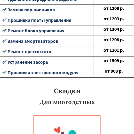
от
1208
р.
✅ Замена подшипников
от
1203
р.
✅ Прошивка платы управления
от
1304
р.
✅ Ремонт блока управления
от
1208
р.
✅ Замена амортизаторов
от
1101
р.
✅ Ремонт прессостата
от
1509
р.
✅ Устранение засора
от
908
р.
✅ Прошивка электронного модуля
Скидки
Для многодетных