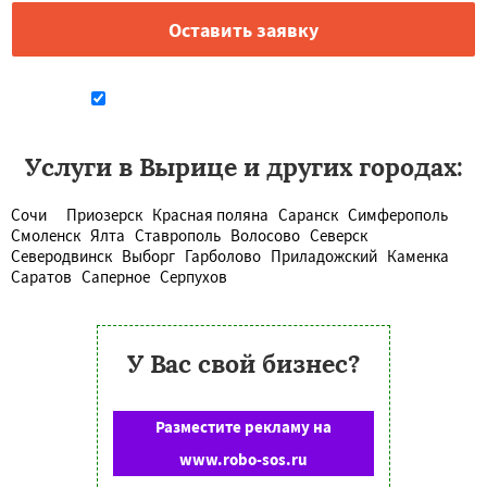
Даю согласие на обработку персональных данных
Услуги в Вырице и других городах:
Сочи
Приозерск
Красная поляна
Саранск
Симферополь
Смоленск
Ялта
Ставрополь
Волосово
Северск
Северодвинск
Выборг
Гарболово
Приладожский
Каменка
Саратов
Саперное
Серпухов
У Вас свой бизнес?
Разместите рекламу на
www.robo-sos.ru