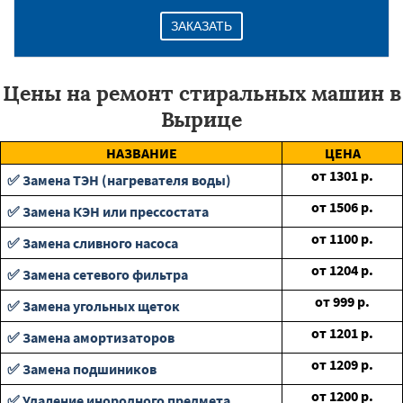
ЗАКАЗАТЬ
Цены на ремонт стиральных машин в
Вырице
НАЗВАНИЕ
ЦЕНА
от
1301
р.
✅ Замена ТЭН (нагревателя воды)
от
1506
р.
✅ Замена КЭН или прессостата
от
1100
р.
✅ Замена сливного насоса
от
1204
р.
✅ Замена сетевого фильтра
от
999
р.
✅ Замена угольных щеток
от
1201
р.
✅ Замена амортизаторов
от
1209
р.
✅ Замена подшиников
от
1200
р.
✅ Удаление инородного предмета