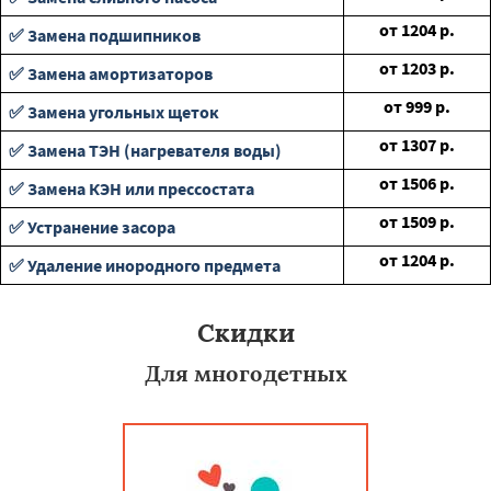
от
1204
р.
✅ Замена подшипников
от
1203
р.
✅ Замена амортизаторов
от
999
р.
✅ Замена угольных щеток
от
1307
р.
✅ Замена ТЭН (нагревателя воды)
от
1506
р.
✅ Замена КЭН или прессостата
от
1509
р.
✅ Устранение засора
от
1204
р.
✅ Удаление инородного предмета
Скидки
Для многодетных