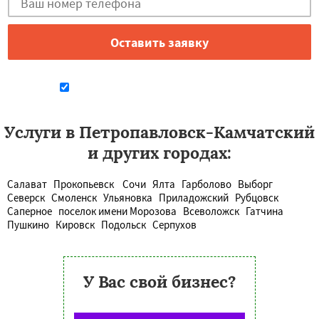
Даю согласие на обработку персональных данных
Услуги в Петропавловск-Камчатский
и других городах:
Салават
Прокопьевск
Сочи
Ялта
Гарболово
Выборг
Северск
Смоленск
Ульяновка
Приладожский
Рубцовск
Саперное
поселок имени Морозова
Всеволожск
Гатчина
Пушкино
Кировск
Подольск
Серпухов
У Вас свой бизнес?