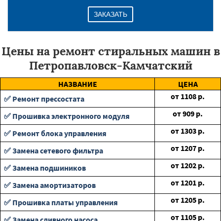
ЗАКАЗАТЬ
Цены на ремонт стиральных машин в
Петропавловск-Камчатский
НАЗВАНИЕ
ЦЕНА
от
1108
р.
✅ Ремонт прессостата
от
909
р.
✅ Прошивка электронного модуля
от
1303
р.
✅ Ремонт блока управления
от
1207
р.
✅ Замена сетевого фильтра
от
1202
р.
✅ Замена подшиников
от
1201
р.
✅ Замена амортизаторов
от
1205
р.
✅ Прошивка платы управления
от
1105
р.
✅ Замена сливного насоса